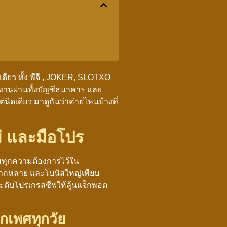
ดียว ทั้ง พีจี , JOKER, SLOTXO
ช้งานผ่านทั้งบัญชีธนาคาร และ
่นิดเดียว มาดูกันว่าค่ายไหนบ้างที่
่ และมือโปร
มทุกความต้องการไว้ใน
์หลากหลาย และโบนัสใหญ่เพียบ
ระดับโปรเกรสซีฟให้ลุ้นแจ็กพอต
กเพศทุกวัย