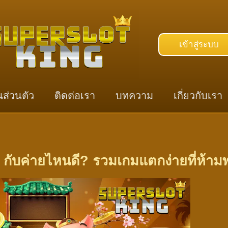
เข้าสู่ระบบ
ส่วนตัว
ติดต่อเรา
บทความ
เกี่ยวกับเรา
8 กับค่ายไหนดี? รวมเกมแตกง่ายที่ห้า