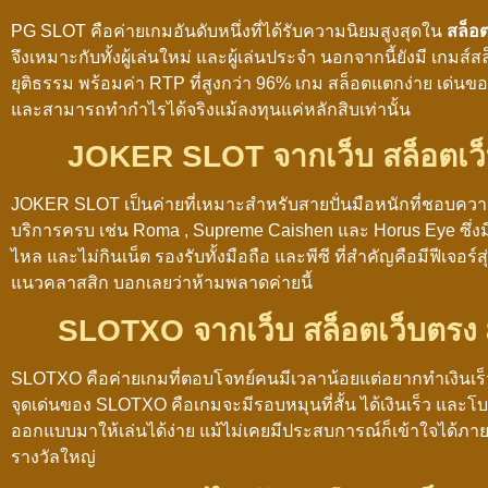
PG SLOT คือค่ายเกมอันดับหนึ่งที่ได้รับความนิยมสูงสุดใน
สล็อ
จึงเหมาะกับทั้งผู้เล่นใหม่ และผู้เล่นประจำ นอกจากนี้ยังมี เกมส
ยุติธรรม พร้อมค่า RTP ที่สูงกว่า 96% เกม สล็อตแตกง่าย เด่นขอ
และสามารถทำกำไรได้จริงแม้ลงทุนแค่หลักสิบเท่านั้น
JOKER SLOT จากเว็บ สล็อตเว
JOKER SLOT เป็นค่ายที่เหมาะสำหรับสายปั่นมือหนักที่ชอบควา
บริการครบ เช่น Roma , Supreme Caishen และ Horus Eye ซึ่งม
ไหล และไม่กินเน็ต รองรับทั้งมือถือ และพีซี ที่สำคัญคือมีฟีเจอร์
แนวคลาสสิก บอกเลยว่าห้ามพลาดค่ายนี้
SLOTXO จากเว็บ สล็อตเว็บตรง 8
SLOTXO คือค่ายเกมที่ตอบโจทย์คนมีเวลาน้อยแต่อยากทำเงินเร
จุดเด่นของ SLOTXO คือเกมจะมีรอบหมุนที่สั้น ได้เงินเร็ว และ
ออกแบบมาให้เล่นได้ง่าย แม้ไม่เคยมีประสบการณ์ก็เข้าใจได้ภายใน
รางวัลใหญ่