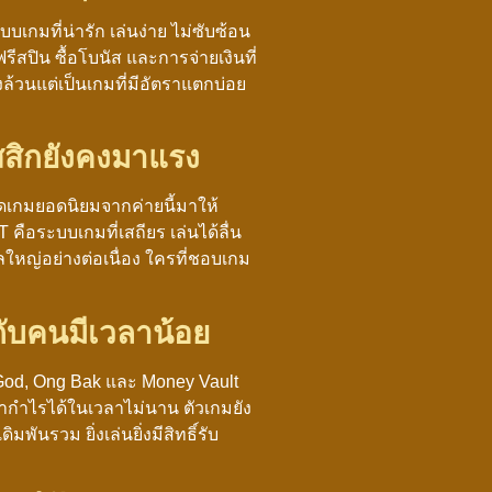
กมที่น่ารัก เล่นง่าย ไม่ซับซ้อน
รีสปิน ซื้อโบนัส และการจ่ายเงินที่
ล้วนแต่เป็นเกมที่มีอัตราแตกบ่อย
สิกยังคงมาแรง
ัดเกมยอดนิยมจากค่ายนี้มาให้
อระบบเกมที่เสถียร เล่นได้ลื่น
วัลใหญ่อย่างต่อเนื่อง ใครที่ชอบเกม
กับคนมีเวลาน้อย
 God, Ong Bak และ Money Vault
ทำกำไรได้ในเวลาไม่นาน ตัวเกมยัง
นรวม ยิ่งเล่นยิ่งมีสิทธิ์รับ